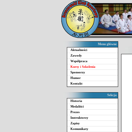
Menu główne
Aktualności
Zawody
Współpraca
Kursy i Szkolenia
Sponsorzy
Humor
Kontakt
Sekcja
Historia
Medaliści
Prezes
Instruktorzy
Zapisy
Komunikaty