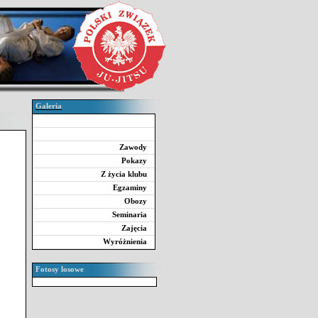
Galeria
Zawody
Pokazy
Z życia klubu
Egzaminy
Obozy
Seminaria
Zajęcia
Wyróżnienia
Fotosy losowe