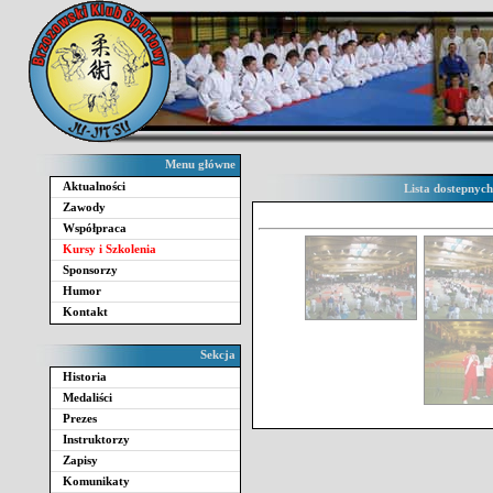
Menu główne
Aktualności
Lista dostepnyc
Zawody
Współpraca
Kursy i Szkolenia
Sponsorzy
Humor
Kontakt
Sekcja
Historia
Medaliści
Prezes
Instruktorzy
Zapisy
Komunikaty