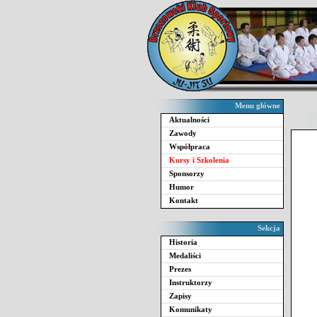
Menu główne
Aktualności
Zawody
Współpraca
Kursy i Szkolenia
Sponsorzy
Humor
Kontakt
Sekcja
Historia
Medaliści
Prezes
Instruktorzy
Zapisy
Komunikaty