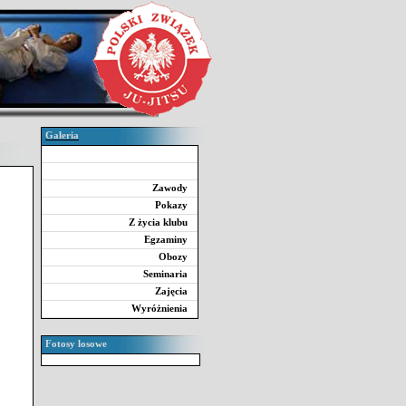
Galeria
Zawody
Pokazy
Z życia klubu
Egzaminy
Obozy
Seminaria
Zajęcia
Wyróżnienia
Fotosy losowe