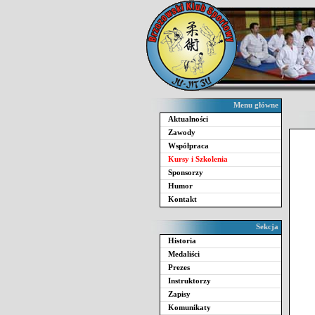
Menu główne
Aktualności
Zawody
Współpraca
Kursy i Szkolenia
Sponsorzy
Humor
Kontakt
Sekcja
Historia
Medaliści
Prezes
Instruktorzy
Zapisy
Komunikaty