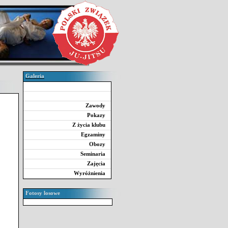
Galeria
Zawody
Pokazy
Z życia klubu
Egzaminy
Obozy
Seminaria
Zajęcia
Wyróżnienia
Fotosy losowe