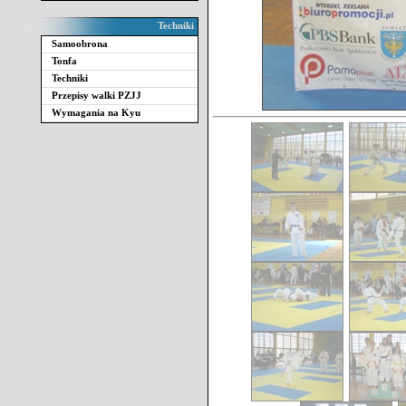
Techniki
Samoobrona
Tonfa
Techniki
Przepisy walki PZJJ
Wymagania na Kyu