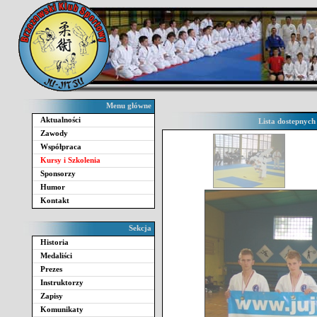
Menu główne
Aktualności
Lista dostepnych
Zawody
Współpraca
Kursy i Szkolenia
Sponsorzy
Humor
Kontakt
Sekcja
Historia
Medaliści
Prezes
Instruktorzy
Zapisy
Komunikaty