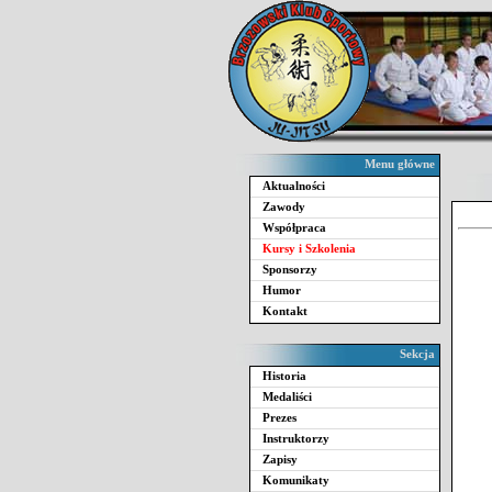
Menu główne
Aktualności
Zawody
Współpraca
Kursy i Szkolenia
Sponsorzy
Humor
Kontakt
Sekcja
Historia
Medaliści
Prezes
Instruktorzy
Zapisy
Komunikaty