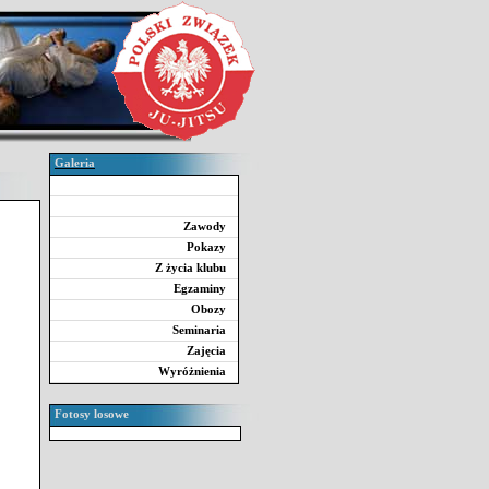
Galeria
Zawody
Pokazy
Z życia klubu
Egzaminy
Obozy
Seminaria
Zajęcia
Wyróżnienia
Fotosy losowe