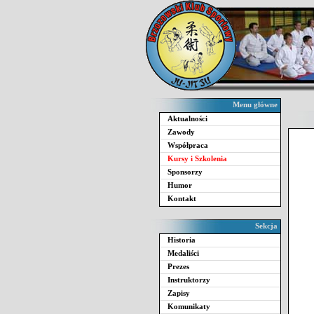
Menu główne
Aktualności
Zawody
Współpraca
Kursy i Szkolenia
Sponsorzy
Humor
Kontakt
Sekcja
Historia
Medaliści
Prezes
Instruktorzy
Zapisy
Komunikaty