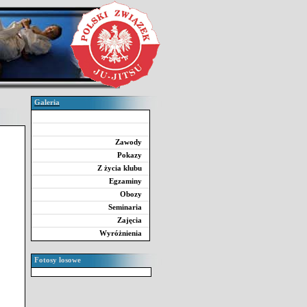
Galeria
Zawody
Pokazy
Z życia klubu
Egzaminy
Obozy
Seminaria
Zajęcia
Wyróżnienia
Fotosy losowe