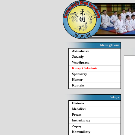
Menu główne
Aktualności
Zawody
Współpraca
Kursy i Szkolenia
Sponsorzy
Humor
Kontakt
Sekcja
Historia
Medaliści
Prezes
Instruktorzy
Zapisy
Komunikaty