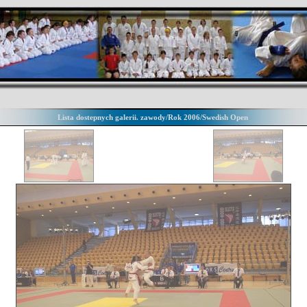
Lista dostepnych galerii. zawody/Rok 2006/Swedish Open