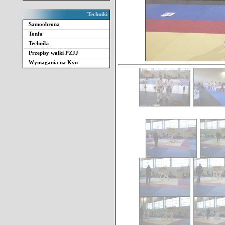
Techniki
Samoobrona
Tonfa
Techniki
Przepisy walki PZJJ
Wymagania na Kyu