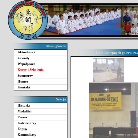
Menu główne
Aktualności
Lista dostepnych galerii. 
Zawody
Współpraca
Kursy i Szkolenia
Sponsorzy
Humor
Kontakt
Sekcja
Historia
Medaliści
Prezes
Instruktorzy
Zapisy
Komunikaty