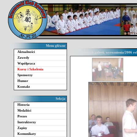
Menu główne
Aktualności
Lista dostepnych galerii. wyroznienia/2006 
Zawody
Współpraca
Kursy i Szkolenia
Sponsorzy
Humor
Kontakt
Sekcja
Historia
Medaliści
Prezes
Instruktorzy
Zapisy
Komunikaty