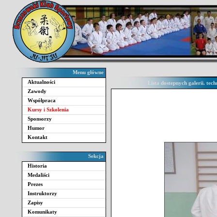
Menu główne
Aktualności
Lista dostepnych galerii. te
Zawody
Współpraca
Kursy i Szkolenia
Sponsorzy
Humor
Kontakt
Sekcja
Historia
Medaliści
Prezes
Instruktorzy
Zapisy
Komunikaty