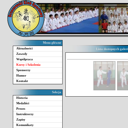
Menu główne
Aktualności
Lista dostepnych galer
Zawody
Współpraca
Kursy i Szkolenia
Sponsorzy
Humor
Kontakt
Sekcja
Historia
Medaliści
Prezes
Instruktorzy
Zapisy
Komunikaty