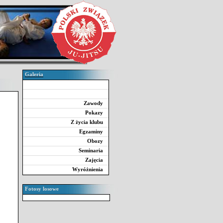
Galeria
Zawody
Pokazy
Z życia klubu
Egzaminy
Obozy
Seminaria
Zajęcia
Wyróżnienia
Fotosy losowe