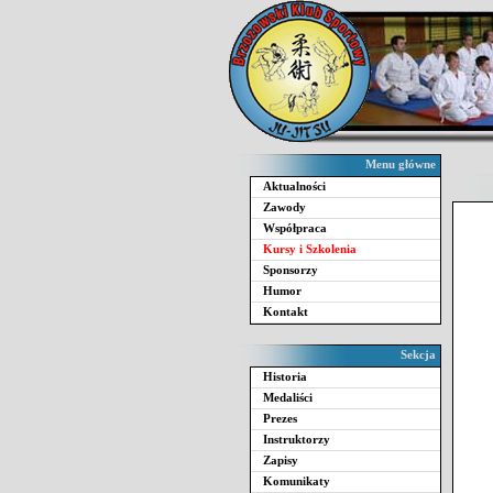
Menu główne
Aktualności
Zawody
Współpraca
Kursy i Szkolenia
Sponsorzy
Humor
Kontakt
Sekcja
Historia
Medaliści
Prezes
Instruktorzy
Zapisy
Komunikaty