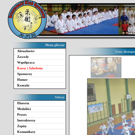
Menu główne
Aktualności
Lista dostepn
Zawody
Współpraca
Kursy i Szkolenia
Sponsorzy
Humor
Kontakt
Sekcja
Historia
Medaliści
Prezes
Instruktorzy
Zapisy
Komunikaty