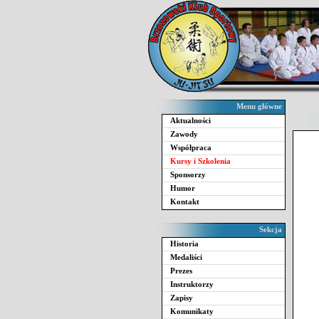
Menu główne
Aktualności
Zawody
Współpraca
Kursy i Szkolenia
Sponsorzy
Humor
Kontakt
Sekcja
Historia
Medaliści
Prezes
Instruktorzy
Zapisy
Komunikaty