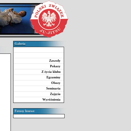
Galeria
Zawody
Pokazy
Z życia klubu
Egzaminy
Obozy
Seminaria
Zajęcia
Wyróżnienia
Fotosy losowe