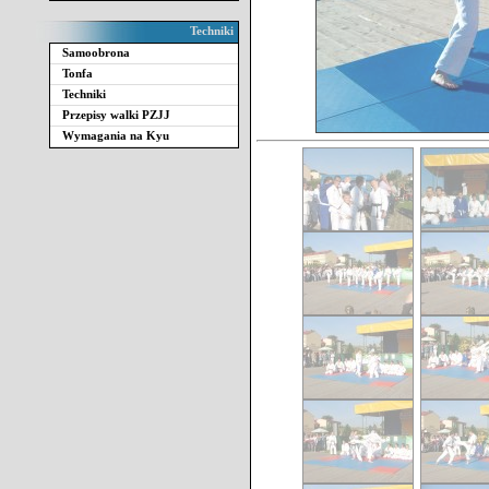
Techniki
Samoobrona
Tonfa
Techniki
Przepisy walki PZJJ
Wymagania na Kyu