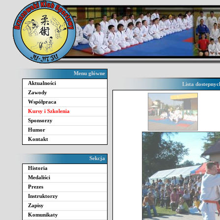
Menu główne
Aktualności
Lista dostepnyc
Zawody
Współpraca
Kursy i Szkolenia
Sponsorzy
Humor
Kontakt
Sekcja
Historia
Medaliści
Prezes
Instruktorzy
Zapisy
Komunikaty