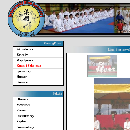
Menu główne
Aktualności
Lista dostepnyc
Zawody
Współpraca
Kursy i Szkolenia
Sponsorzy
Humor
Kontakt
Sekcja
Historia
Medaliści
Prezes
Instruktorzy
Zapisy
Komunikaty