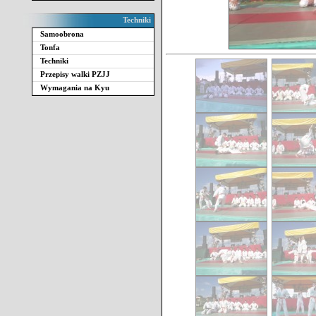
Techniki
Samoobrona
Tonfa
Techniki
Przepisy walki PZJJ
Wymagania na Kyu