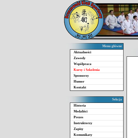
Menu główne
Aktualności
Zawody
Współpraca
Kursy i Szkolenia
Sponsorzy
Humor
Kontakt
Sekcja
Historia
Medaliści
Prezes
Instruktorzy
Zapisy
Komunikaty