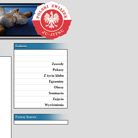
Galeria
Zawody
Pokazy
Z życia klubu
Egzaminy
Obozy
Seminaria
Zajęcia
Wyróżnienia
Fotosy losowe