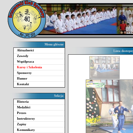
Menu główne
Aktualności
Lista dostepn
Zawody
Współpraca
Kursy i Szkolenia
Sponsorzy
Humor
Kontakt
Sekcja
Historia
Medaliści
Prezes
Instruktorzy
Zapisy
Komunikaty