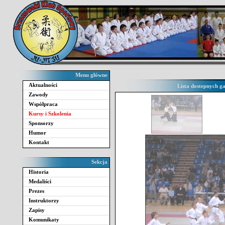
Menu główne
Aktualności
Lista dostepnych g
Zawody
Współpraca
Kursy i Szkolenia
Sponsorzy
Humor
Kontakt
Sekcja
Historia
Medaliści
Prezes
Instruktorzy
Zapisy
Komunikaty