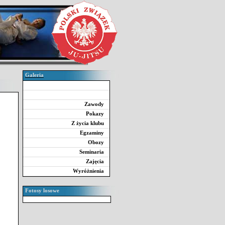
Galeria
Zawody
Pokazy
Z życia klubu
Egzaminy
Obozy
Seminaria
Zajęcia
Wyróżnienia
Fotosy losowe