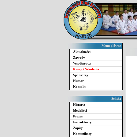
Menu główne
Aktualności
Zawody
Współpraca
Kursy i Szkolenia
Sponsorzy
Humor
Kontakt
Sekcja
Historia
Medaliści
Prezes
Instruktorzy
Zapisy
Komunikaty