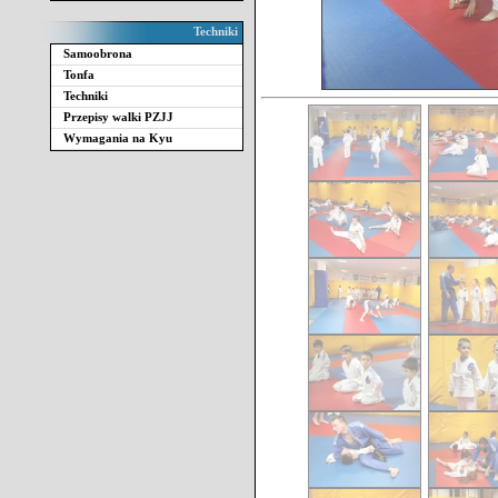
Techniki
Samoobrona
Tonfa
Techniki
Przepisy walki PZJJ
Wymagania na Kyu