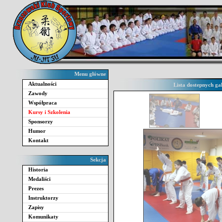
Menu główne
Aktualności
Lista dostepnych gal
Zawody
Współpraca
Kursy i Szkolenia
Sponsorzy
Humor
Kontakt
Sekcja
Historia
Medaliści
Prezes
Instruktorzy
Zapisy
Komunikaty