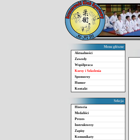
Menu główne
Aktualności
Zawody
Współpraca
Kursy i Szkolenia
Sponsorzy
Humor
Kontakt
Sekcja
Historia
Medaliści
Prezes
Instruktorzy
Zapisy
Komunikaty