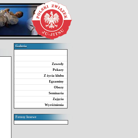
Galeria
Zawody
Pokazy
Z życia klubu
Egzaminy
Obozy
Seminaria
Zajęcia
Wyróżnienia
Fotosy losowe