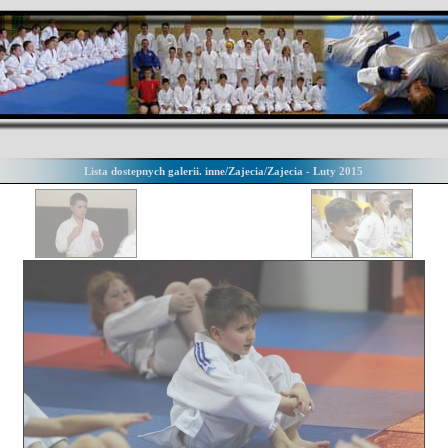
Lista dostepnych galerii. inne/Zajecia/Zajecia - Luty 2015