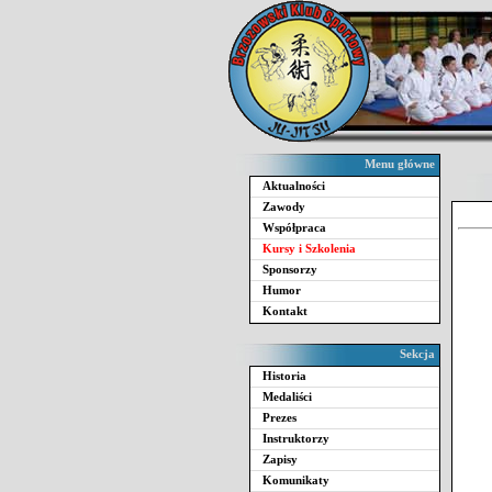
Menu główne
Aktualności
Zawody
Współpraca
Kursy i Szkolenia
Sponsorzy
Humor
Kontakt
Sekcja
Historia
Medaliści
Prezes
Instruktorzy
Zapisy
Komunikaty