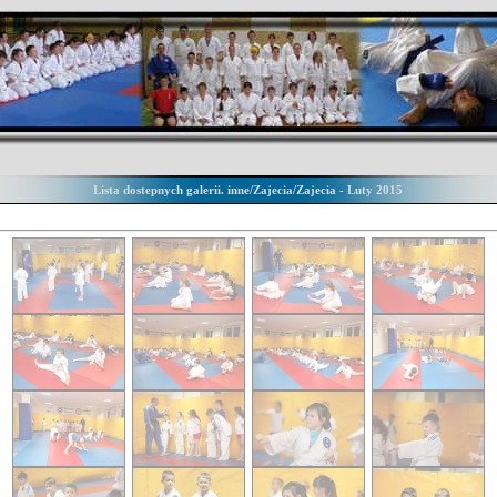
Lista dostepnych galerii. inne/Zajecia/Zajecia - Luty 2015