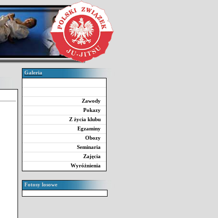
Galeria
Zawody
Pokazy
Z życia klubu
Egzaminy
Obozy
Seminaria
Zajęcia
Wyróżnienia
Fotosy losowe