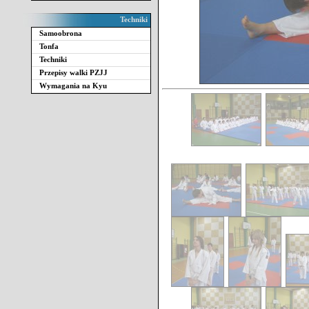
Techniki
Samoobrona
Tonfa
Techniki
Przepisy walki PZJJ
Wymagania na Kyu