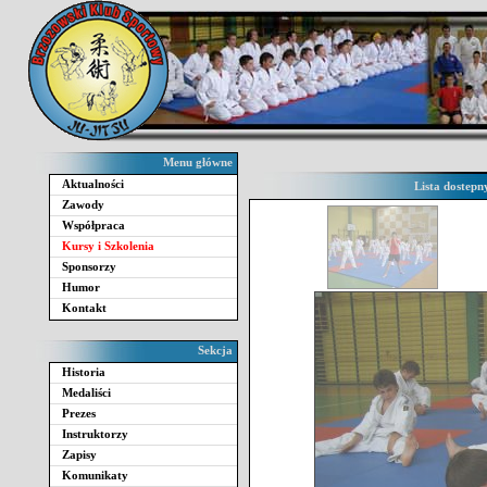
Menu główne
Aktualności
Lista dostepn
Zawody
Współpraca
Kursy i Szkolenia
Sponsorzy
Humor
Kontakt
Sekcja
Historia
Medaliści
Prezes
Instruktorzy
Zapisy
Komunikaty