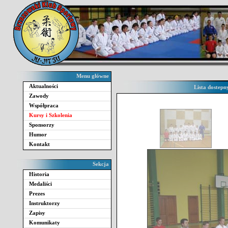
Menu główne
Aktualności
Lista dostepn
Zawody
Współpraca
Kursy i Szkolenia
Sponsorzy
Humor
Kontakt
Sekcja
Historia
Medaliści
Prezes
Instruktorzy
Zapisy
Komunikaty