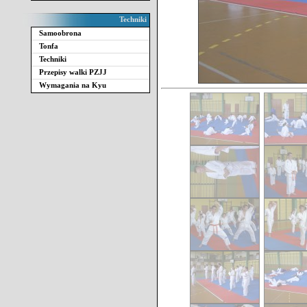
Techniki
Samoobrona
Tonfa
Techniki
Przepisy walki PZJJ
Wymagania na Kyu