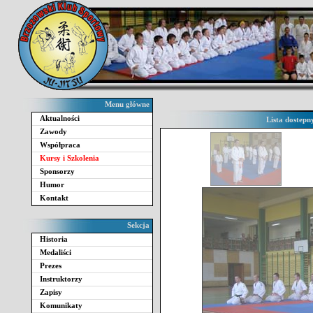
Menu główne
Aktualności
Lista dostepn
Zawody
Współpraca
Kursy i Szkolenia
Sponsorzy
Humor
Kontakt
Sekcja
Historia
Medaliści
Prezes
Instruktorzy
Zapisy
Komunikaty