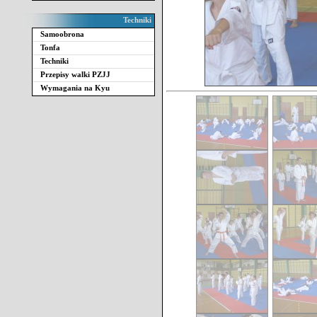
Techniki
Samoobrona
Tonfa
Techniki
Przepisy walki PZJJ
Wymagania na Kyu