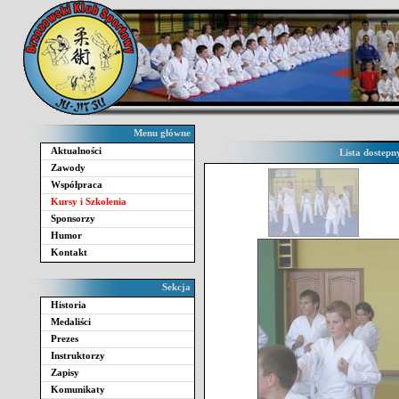
Menu główne
Aktualności
Lista dostepn
Zawody
Współpraca
Kursy i Szkolenia
Sponsorzy
Humor
Kontakt
Sekcja
Historia
Medaliści
Prezes
Instruktorzy
Zapisy
Komunikaty