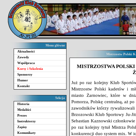
Menu główne
Aktualności
Mistrzostw Polski 
Zawody
Współpraca
MISTRZOSTWA POLSKI
Kursy i Szkolenia
Sponsorzy
Humor
Już po raz kolejny Klub Sportó
Kontakt
Mistrzostw Polski kadetów i m
miasto Żarnowiec, które w dn
Sekcja
Pomorza, Polskę centralną, aż po
Historia
zawodników którzy rywalizowali w
Medaliści
Brzozowski Klub Sportowy Ju-Jit
Prezes
Sebastian Kaznowski członkowie 
Instruktorzy
po raz kolejny tytuł Mistrza Po
Zapisy
Komunikaty
konkurencji duo system mix. W ic