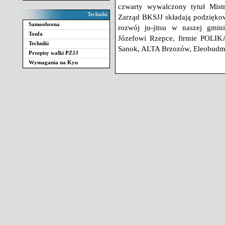
czwarty wywalczony tytuł Mistr
Techniki
Zarząd BKSJJ składają podziękow
Samoobrona
rozwój ju-jitsu w naszej gmin
Tonfa
Józefowi Rzepce, firmie POLI
Techniki
Sanok, ALTA Brzozów, Eleobudmax
Przepisy walki PZJJ
Wymagania na Kyu