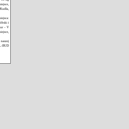
iejsce,
 Kudła,
iejsca:
óbski i
zur - V
iejsce,
 naszej
EL-BUD