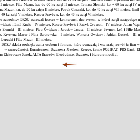
III miejsce, Filip Mazur, kat. do 60 kg zajął II miejsce, Tomasz Słomski, kat + 60 kg zajął IV m
na Mazur, kat. do 50 kg zajęła II miejsce, Patryk Cyparski, kat. do 40 kg zajął VII miejsce, Emil
o 40 kg zajął V miejsce, Kacper Przybyła, kat. do 40 kg zajął VI miejsce.
o zawodnicy BKSJJ starowali jeszcze w konkurencji duo system, w której zajęli następujące m
Ćwiąkała i Emil Kudła - IV miejsce, Kacper Przybyła i Patryk Cyparski - IV miejsce, Julian Wątr
 Słomski - III miejsce, Piotr Ćwiąkała i Jarosław Janusz - II miejsce, Szymon Leń i Filip Ma
e, Krystyna Mazur i Nina Bartkowska - I miejsce, Wiktoria Owsiany i Adrian Buczek - III m
 Lepucki i Filip Mazur - III miejsce.
 BKSJJ składa podziękowania osobom i firmom, które pomagają i wspierają rozwój ju-jitsu w
e - w szczególności: Burmistrzowi Brzozowa Józefowi Rzepce, firmie POLIKAT, PBS Bank, 
m Elektryczne Sanok, ALTA Brzozów, Eleobudmax Brzozów, i biuropromiocji.pl.