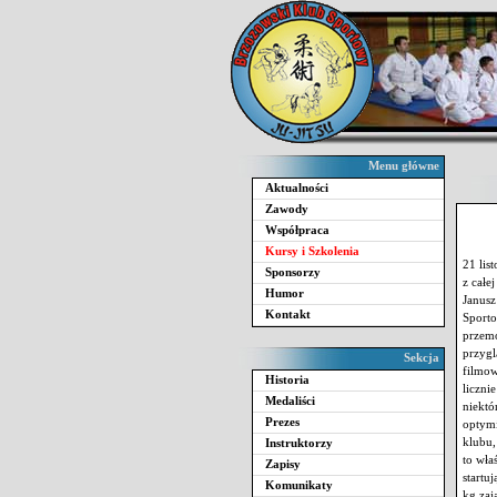
Menu główne
Aktualności
Zawody
Współpraca
Kursy i Szkolenia
21 lis
Sponsorzy
z całe
Humor
Janus
Kontakt
Sporto
przem
przyg
Sekcja
filmow
Historia
liczn
Medaliści
niektó
Prezes
optymi
klubu,
Instruktorzy
to wła
Zapisy
startu
Komunikaty
kg zaj