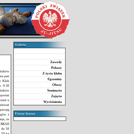
Galeria
Zawody
Pokazy
odników
Z życia klubu
yna pan
Egzaminy
i Klub
Obozy
z. 9.30
dników
Seminaria
portaż
Zajęcia
wnież u
Wyróżnienia
nieważ
apawają
Fotosy losowe
legów z
eje, że
w BKSJJ
. do 50
o 50 kg