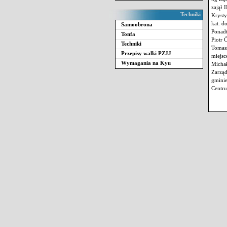
zajął 
Techniki
Krysty
kat. d
Samoobrona
Ponadt
Tonfa
Piotr 
Techniki
Tomasz
Przepisy walki PZJJ
miejsc
Wymagania na Kyu
Michał
Zarząd
gmini
Centru