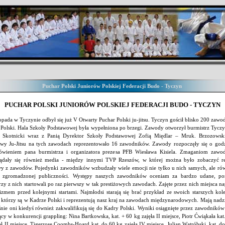
Puchar Polski Juniorów Polskiej Federacji Budo - Tyczyn
PUCHAR POLSKI JUNIORÓW POLSKIEJ FEDERACJI BUDO - TYCZYN
topada w Tyczynie odbył się już V Otwarty Puchar Polski ju-jitsu. Tyczyn gościł blisko 200 zaw
j Polski. Hala Szkoły Podstawowej była wypełniona po brzegi. Zawody otworzył burmistrz Tycz
z Skotnicki wraz z Panią Dyrektor Szkoły Podstawowej Zofią Międlar – Mruk. Brzozowsk
wy Ju-Jitsu na tych zawodach reprezentowało 16 zawodników. Zawody rozpoczęły się o god
ówieniem pana burmistrza i organizatora prezesa PFB Wiesława Kisiela. Zmaganiom zawo
lądały się również media - między innymi TVP Rzeszów, w której można było zobaczyć re
y z zawodów. Pojedynki zawodników wzbudzały wiele emocji nie tylko u nich samych, ale ró
ie zgromadzonej publiczności. Występy naszych zawodników oceniam za bardzo udane, po
rzy z nich startowali po raz pierwszy w tak prestiżowych zawodach. Zajęte przez nich miejsca n
zmem przed kolejnymi startami. Najmłodsi starają się brać przykład ze swoich starszych ko
 którzy są w Kadrze Polski i reprezentują nasz kraj na zawodach międzynarodowych. Mają nadzi
śnie oni kiedyś również zakwalifikują się do Kadry Polski. Wyniki osiągnięte przez zawodnikó
jący w konkurencji grappling: Nina Bartkowska, kat. + 60 kg zajęła II miejsce, Piotr Ćwiąkała kat
ął II miejsce, Tigerrose Coombs-Hoard kat. do 60 kg zajęła IV miejsce, Julian Wątróbski, kat. d