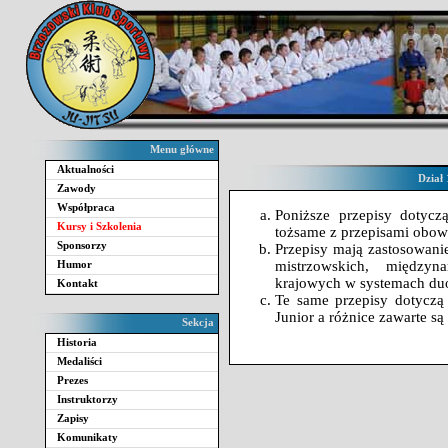
Menu główne
Aktualności
Dział
Zawody
Współpraca
Poniższe przepisy dotyc
Kursy i Szkolenia
tożsame z przepisami obow
Sponsorzy
Przepisy mają zastosowan
Humor
mistrzowskich, między
krajowych w systemach duo 
Kontakt
Te same przepisy dotyczą 
Junior a różnice zawarte s
Sekcja
Historia
Medaliści
Prezes
Instruktorzy
Zapisy
Komunikaty