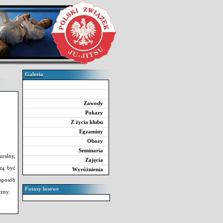
Galeria
Zawody
Pokazy
Z życia klubu
Egzaminy
Obozy
Seminaria
uralny,
Zajęcia
szą być
Wyróżnienia
sposób
Fotosy losowe
czny.