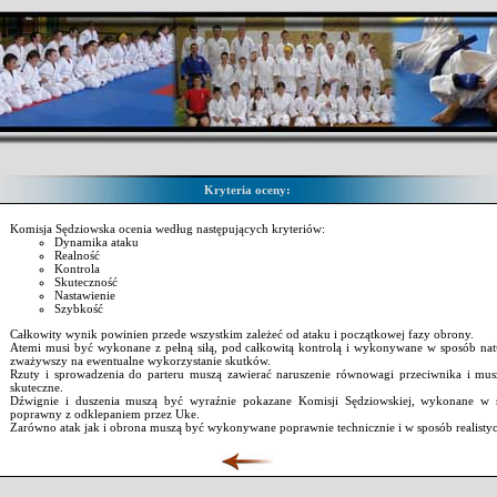
Kryteria oceny:
Komisja Sędziowska ocenia według następujących kryteriów:
Dynamika ataku
Realność
Kontrola
Skuteczność
Nastawienie
Szybkość
Całkowity wynik powinien przede wszystkim zależeć od ataku i początkowej fazy obrony.
Atemi musi być wykonane z pełną siłą, pod całkowitą kontrolą i wykonywane w sposób nat
zważywszy na ewentualne wykorzystanie skutków.
Rzuty i sprowadzenia do parteru muszą zawierać naruszenie równowagi przeciwnika i mu
skuteczne.
Dźwignie i duszenia muszą być wyraźnie pokazane Komisji Sędziowskiej, wykonane w 
poprawny z odklepaniem przez Uke.
Zarówno atak jak i obrona muszą być wykonywane poprawnie technicznie i w sposób realisty