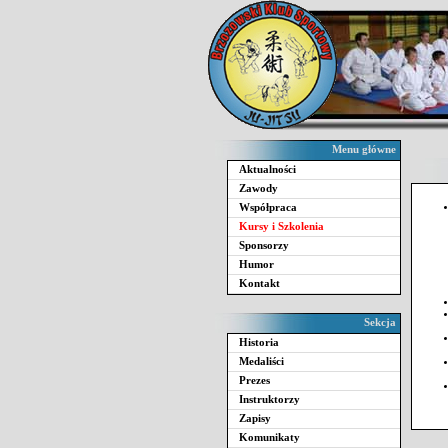
Menu główne
Aktualności
Zawody
Współpraca
Kursy i Szkolenia
Sponsorzy
Humor
Kontakt
Sekcja
Historia
Medaliści
Prezes
Instruktorzy
Zapisy
Komunikaty